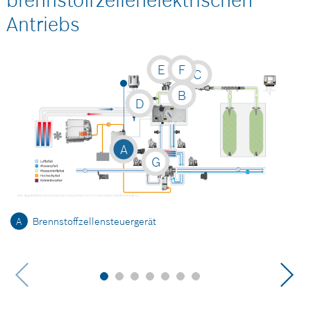
brennstoffzellenelektrischen
Antriebs
E
F
C
B
D
A
G
A
Brennstoffzellensteuergerät