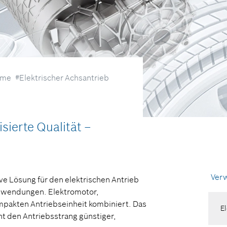
eme
#Elektrischer Achsantrieb
sierte Qualität –
Ver
ve Lösung für den elektrischen Antrieb
anwendungen. Elektromotor,
ompakten Antriebseinheit kombiniert. Das
El
t den Antriebsstrang günstiger,