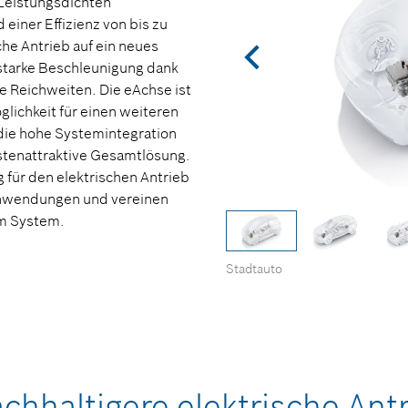
Leistungsdichten
einer Effizienz von bis zu
che Antrieb auf ein neues
 starke Beschleunigung dank
 Reichweiten. Die eAchse ist
glichkeit für einen weiteren
ie hohe Systemintegration
ostenattraktive Gesamtlösung.
 für den elektrischen Antrieb
anwendungen und vereinen
nem System.
Stadtauto
achhaltigere elektrische Ant