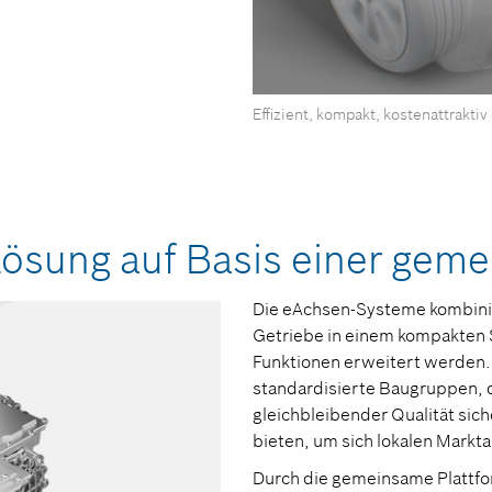
0
Effizient, kompakt, kostenattraktiv
Sekunden
von
0
Sekunden
Lautstärke
90%
1-Lösung auf Basis einer ge
Die eAchsen-Systeme kombinie
Getriebe in einem kompakten
Funktionen erweitert werden. 
standardisierte Baugruppen, d
gleichbleibender Qualität sich
bieten, um sich lokalen Mark
Durch die gemeinsame Plattfo