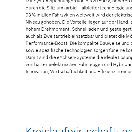
Mit Systemspannungen von bis zu 800 V, höheren 
durch die Siliziumkarbid-Halbleitertechnologie und 
93 % in allen Fahrzyklen weltweit wird der elektris
Niveau gehoben. Die Vorteile liegen auf der Hand:
hohem Drehmoment, Schnellladen und gesteigerte
auch als Zweitantrieb einsetzbar und bietet die Mö
Performance-Boost. Die kompakte Bauweise und d
sowie spezifische Technologien sorgen für eine k
Damit sind die eAchsen-Systeme die ideale Lösung
von batterieelektrischen Fahrzeugen und Hybrid
Innovation, Wirtschaftlichkeit und Effizienz in ei
Kreislaufwirtschaft: n