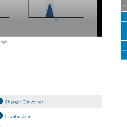
logie
A
Charger-Converter
B
Ladebuchse