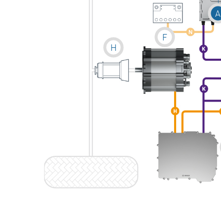
A
F
H