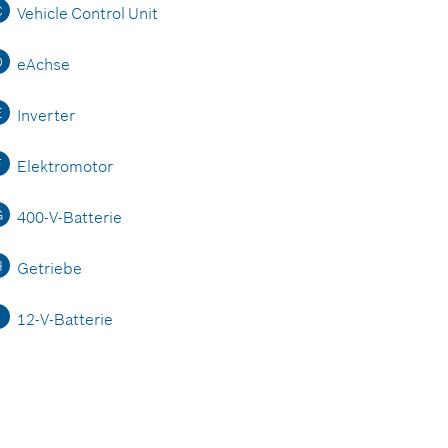
C
Vehicle Control Unit
D
eAchse
E
Inverter
F
Elektromotor
G
400-V-Batterie
H
Getriebe
12-V-Batterie