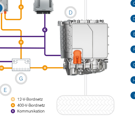
D
G
E
I