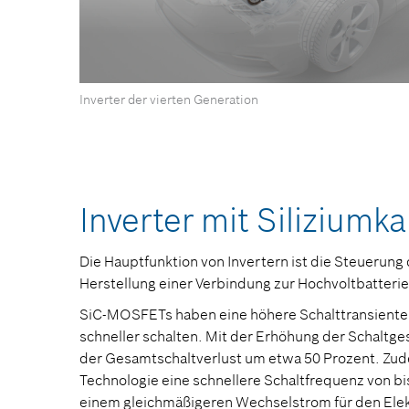
0
Inverter der vierten Generation
Sekunden
von
0
Sekunden
Lautstärke
90%
Inverter mit Siliziumk
Die Hauptfunktion von Invertern ist die Steuerung
Herstellung einer Verbindung zur Hochvoltbatterie
SiC-MOSFETs haben eine höhere Schalttransiente 
schneller schalten. Mit der Erhöhung der Schaltge
der Gesamtschaltverlust um etwa 50 Prozent. Zud
Technologie eine schnellere Schaltfrequenz von bis
einem gleichmäßigeren Wechselstrom für den Ele