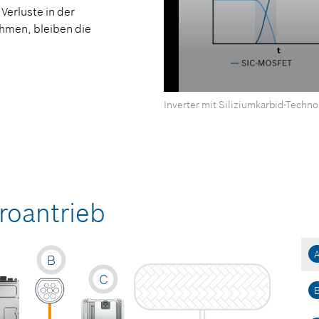
Verluste in der
hmen, bleiben die
0
Inverter mit Siliziumkarbid-Techno
Sekunden
von
0
Sekunden
Lautstärke
90%
roantrieb
B
C