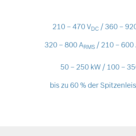
210 – 470 V
/ 360 – 92
DC
320 – 800 A
/ 210 – 600
RMS
50 – 250 kW / 100 – 3
bis zu 60 % der Spitzenlei