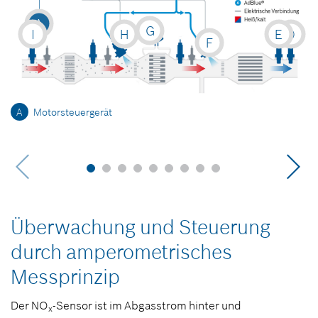
A
G
I
H
E
D
F
A
Motorsteuergerät
Überwachung und Steuerung
durch amperometrisches
Messprinzip
Der NO
-Sensor ist im Abgasstrom hinter und
x