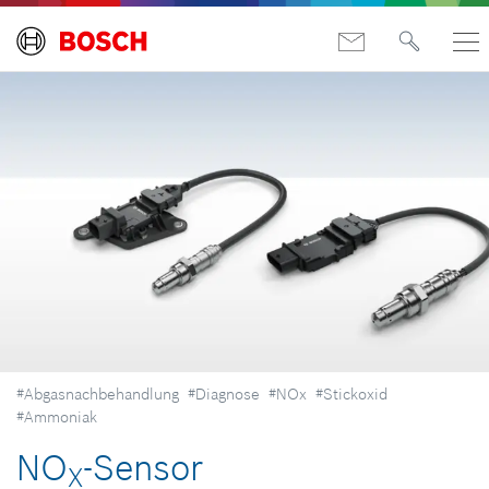
#Abgasnachbehandlung
#Diagnose
#NOx
#Stickoxid
#Ammoniak
NO
-Sensor
X