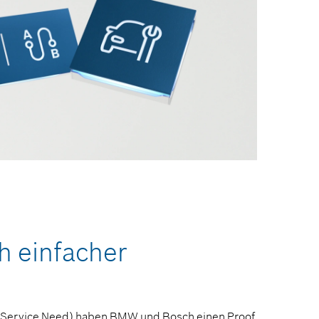
ch einfacher
of Service Need) haben BMW und Bosch einen Proof