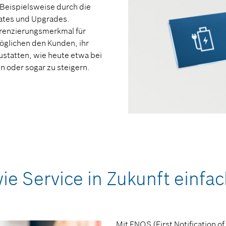
Beispielsweise durch die
ates und Upgrades.
erenzierungsmerkmal für
öglichen den Kunden, ihr
statten, wie heute etwa bei
 oder sogar zu steigern.
ie Service in Zukunft einfa
Mit FNOS (First Notification 