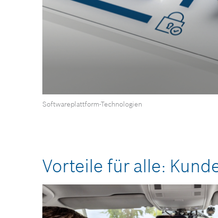
0
Softwareplattform-Technologien
Sekunden
von
0
Sekunden
Lautstärke
90%
Vorteile für alle: Kund