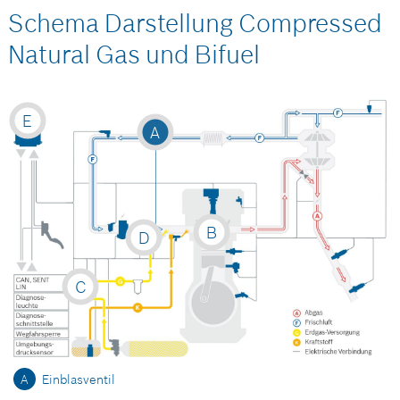
Schema Darstellung Compressed
Natural Gas und Bifuel
E
A
B
D
C
A
Einblasventil