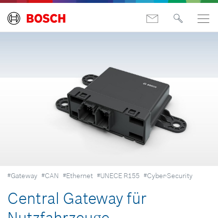
#Gateway
#CAN
#Ethernet
#UNECE R155
#Cyber-Security
Central Gateway für