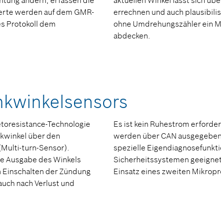
htung ändern, erfassen die
aktuellen Winkel lässt sich ü
F
werte werden auf dem GMR-
errechnen und auch plausibilis
es Protokoll dem
ohne Umdrehungszähler ein 
abdecken.
nkwinkelsensors
etoresistance-Technologie
Es ist kein Ruhestrom erforde
nkwinkel über den
werden über CAN ausgegeben. 
(Multi-turn-Sensor).
spezielle Eigendiagnosefunkti
te Ausgabe des Winkels
Sicherheitssystemen geeignet
h Einschalten der Zündung
Einsatz eines zweiten Mikropr
uch nach Verlust und