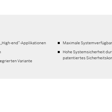
s „High-end“-Applikationen
Maximale Systemverfügbark
n
Hohe Systemsicherheit durc
patentiertes Sicherheitsko
tegrierten Variante