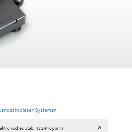
daptive Abstands- und Geschwindigkeitsregelung
ahrermüdigkeitserkennung
arkassistent
endet in diesen Systemen
lektronisches Stabilitäts-Programm