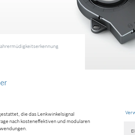
Fahrermüdigkeitserkennung
A
der
F
P
Verw
stattet, die das Lenkwinkelsignal
frage nach kosteneffektiven und modularen
Anwendungen.
E