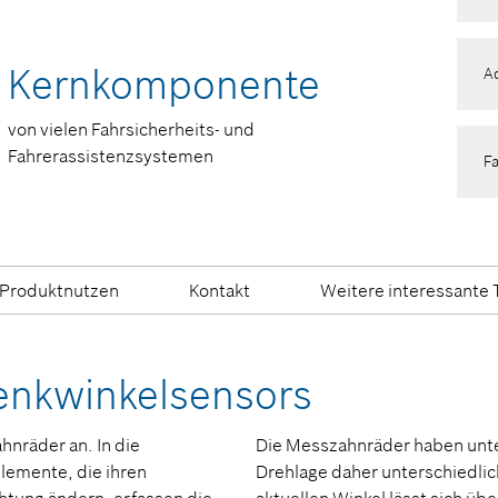
Kernkomponente
A
von vielen Fahrsicherheits- und
Fahrerassistenzsystemen
F
P
Produktnutzen
Kontakt
Weitere interessante
E
enkwinkelsensors
A
hnräder an. In die
Die Messzahnräder haben unte
emente, die ihren
Drehlage daher unterschiedlic