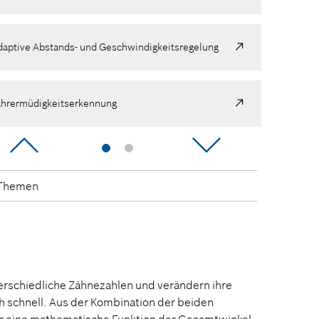
daptive Abstands- und Geschwindigkeitsregelung
ahrermüdigkeitserkennung
arkassistent
 Themen
lektronisches Stabilitäts-Programm
daptive Abstands- und Geschwindigkeitsregelung
rschiedliche Zähnezahlen und verändern ihre
h schnell. Aus der Kombination der beiden