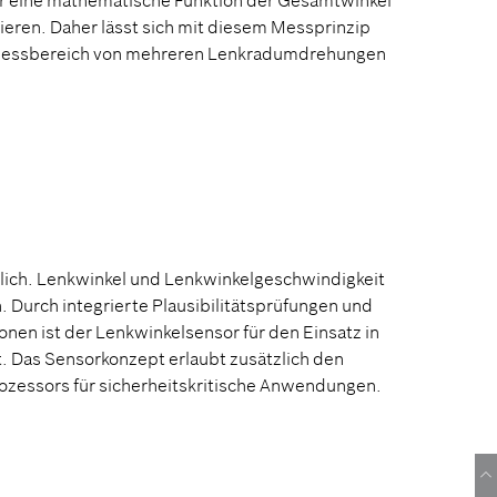
ber eine mathematische Funktion der Gesamtwinkel
ahrermüdigkeitserkennung
ieren. Daher lässt sich mit diesem Messprinzip
Messbereich von mehreren Lenkradumdrehungen
rlich. Lenkwinkel und Lenkwinkelgeschwindigkeit
Durch integrierte Plausibilitätsprüfungen und
onen ist der Lenkwinkelsensor für den Einsatz in
. Das Sensorkonzept erlaubt zusätzlich den
ozessors für sicherheitskritische Anwendungen.