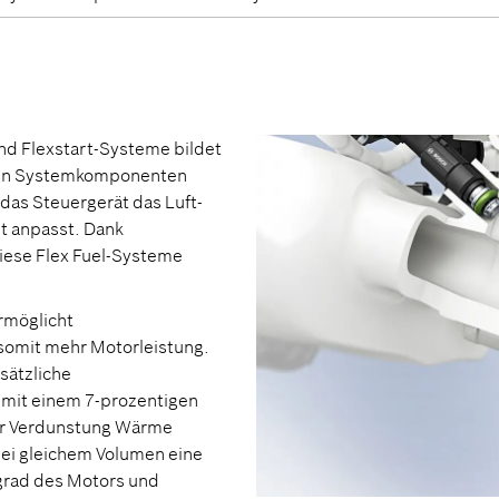
und Flexstart-Systeme bildet
zten Systemkomponenten
 das Steuergerät das Luft-
nt anpasst. Dank
diese Flex Fuel-Systeme
ermöglicht
somit mehr Motorleistung.
sätzliche
 mit einem 7-prozentigen
der Verdunstung Wärme
bei gleichem Volumen eine
grad des Motors und