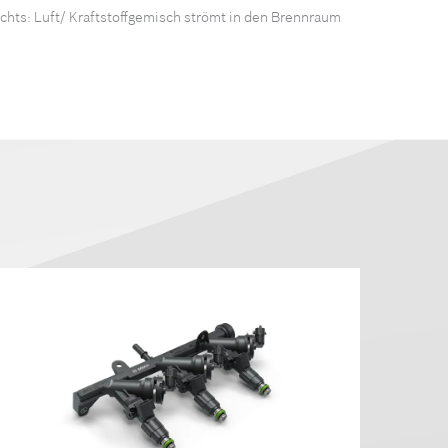
Rechts: Luft/ Kraftstoffgemisch strömt in den Brennraum