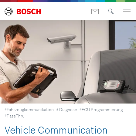
#Fahrzeugkommunikation
# Diagnose
#ECU Programmierung
#PassThru
Vehicle Communication