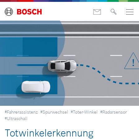
#Fahrerassistenz
#Spurwechsel
#Toter-Winkel
#Radarsensor
#Ultraschall
Totwinkelerkennung