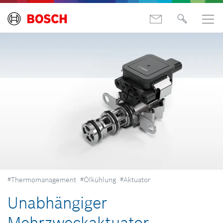
#Thermomanagement
#Ölkühlung
#Aktuator
Unabhängiger