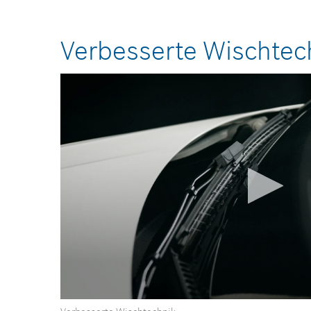
Verbesserte Wischtec
0