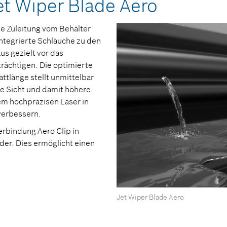
et Wiper Blade Aero
ne Zuleitung vom Behälter
integrierte Schläuche zu den
us gezielt vor das
trächtigen. Die optimierte
ttlänge stellt unmittelbar
are Sicht und damit höhere
em hochpräzisen Laser in
verbessern.
erbindung Aero Clip in
er. Dies ermöglicht einen
Jet Wiper Blade Aero