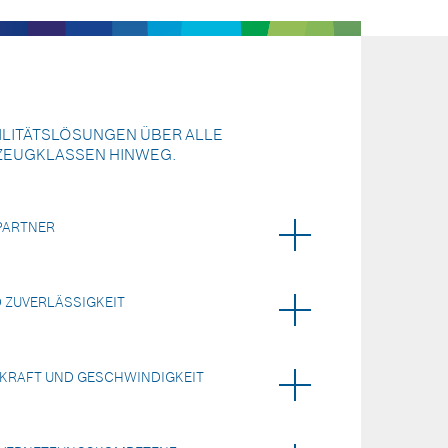
ILITÄTSLÖSUNGEN ÜBER ALLE
AUTOFAHRENDE
ZEUGKLASSEN HINWEG.
rsituationen
 PARTNER
igung bei jeder Fahrgeschwindigkeit
 ZUVERLÄSSIGKEIT
Verliersicherung
chsel dank nutzerfreundlicher
KRAFT UND GESCHWINDIGKEIT