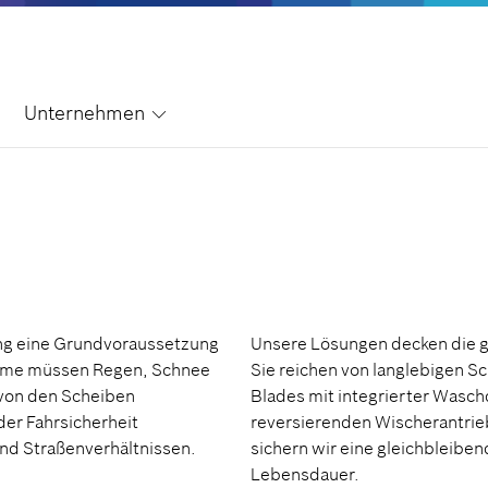
Unternehmen
ung eine Grundvoraussetzung
Unsere Lösungen decken die 
steme müssen Regen, Schnee
Sie reichen von langlebigen S
 von den Scheiben
Blades mit integrierter Wasch
 der Fahrsicherheit
reversierenden Wischerantri
und Straßenverhältnissen.
sichern wir eine gleichbleibe
Lebensdauer.