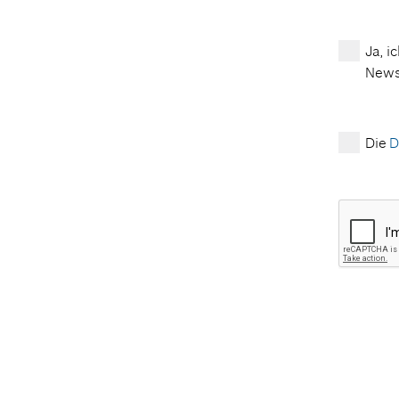
Ja, i
Newsl
Die
D