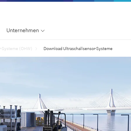
Unternehmen
or-Systeme (OHW)
Download Ultraschallsensor-Systeme