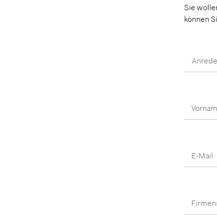
Sie wolle
können S
Anred